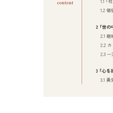
1.1
「社
1.2
価
2
「世の
2.1
継
2.2
カ
2.3
一
3
「心を
3.1
勇